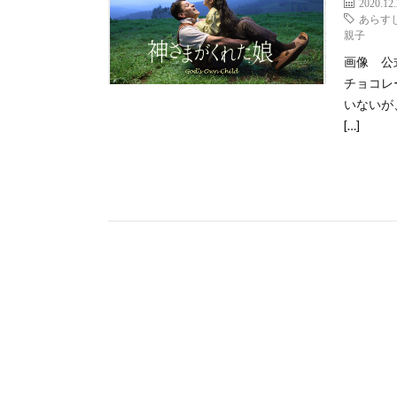
2020.12
あらす
親子
画像 公式
チョコレ
いないが
[…]