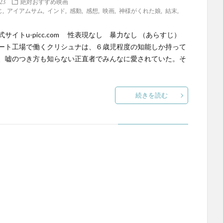
.23
絶対おすすめ映画
じ
,
アイアムサム
,
インド
,
感動
,
感想
,
映画
,
神様がくれた娘
,
結末
,
サイトu-picc.com 性表現なし 暴力なし （あらすじ）
ート工場で働くクリシュナは、６歳児程度の知能しか持って
、嘘のつき方も知らない正直者でみんなに愛されていた。そ
続きを読む